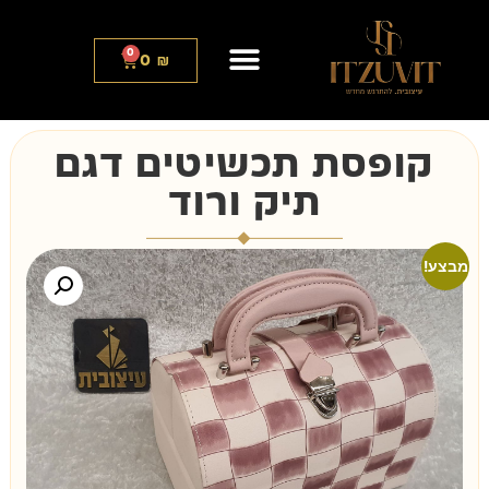
0
0
₪
קופסת תכשיטים דגם
תיק ורוד
מבצע!