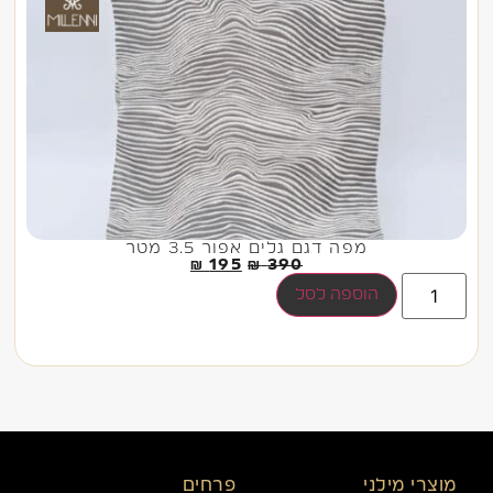
מפה דגם גלים אפור 3.5 מטר
₪
195
₪
390
הוספה לסל
מוצרי מילני
פרחים