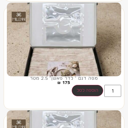
מפה דגם " לדר פאשן" 2.5 מטר
₪
175
הוספה לסל