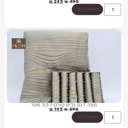
₪
245
₪
490
הוספה לסל
מפה דגם גלים טורקיז 3.5 מטר
₪
195
₪
390
הוספה לסל