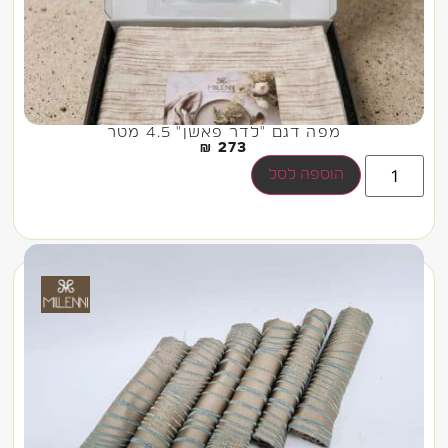
מפה דגם "לדר פאשן" 4.5 מטר
₪
273
הוספה לסל