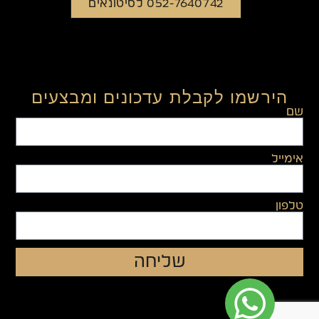
052-7640742 לסיטונאים
הירשמו לקבלת עדכונים ומבצעים
שם
אימייל
טלפון
שליחה