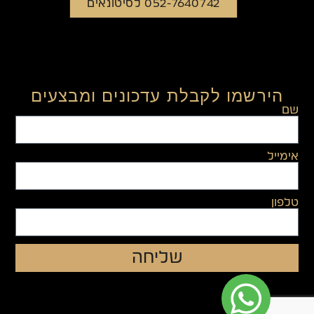
052-7640742 לסיטונאים
הירשמו לקבלת עדכונים ומבצעים
שם
אימייל
טלפון
שליחה