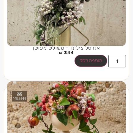
אגרטל צילינדר משולש מעושן
₪
344
הוספה לסל