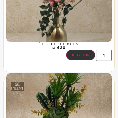
אגרטל כד זהב גדול
₪
420
הוספה לסל