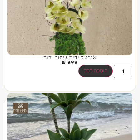
אגרטל ידית שחור ירוק
₪
398
הוספה לסל